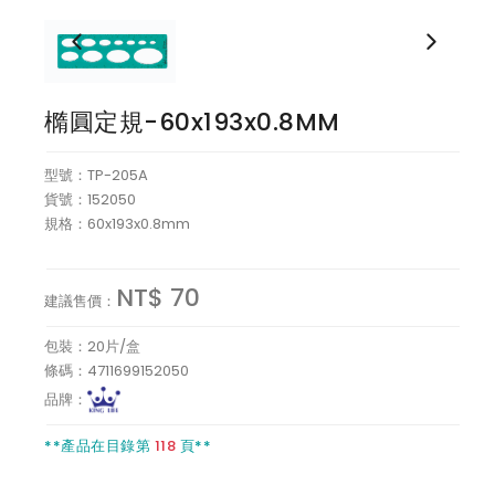
桌上文具
事務針夾
橢圓定規-60x193x0.8MM
製圖用品及各種尺類溫度計
型號：TP-205A
貨號：152050
郵寄黏膠及捲尺
規格：60x193x0.8mm
放大光學儀器
NT$ 70
建議售價：
方向望遠光學儀器
包裝：20片/盒
蠟筆及木材筆
條碼：4711699152050
品牌：
其他
**產品在目錄第
118
頁**
電腦OA清潔王