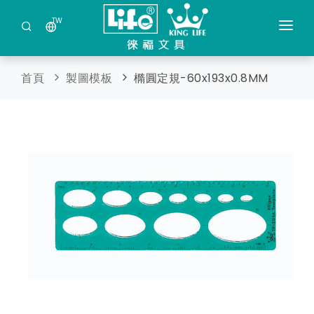
TW
公司簡介
首頁
製圖模板
橢圓定規-60x193x0.8MM
最新商品
商品分類
保管箱金庫及現金管理箱
索取目錄
鐳射筆 / 多功能觸控筆
日本DRETEC(多利可)產品
事務機器及耗材
剪裁類文具
蓋印及壓克力製品