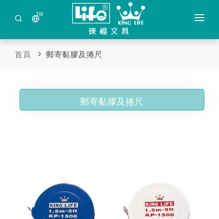
TW
公司簡介
首頁
郵寄黏膠及捲尺
最新商品
商品分類
郵寄黏膠及捲尺
保管箱金庫及現金管理箱
索取目錄
鐳射筆 / 多功能觸控筆
日本DRETEC(多利可)產品
事務機器及耗材
剪裁類文具
蓋印及壓克力製品