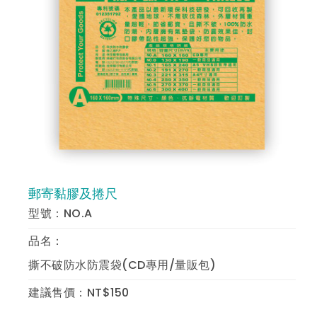
郵寄黏膠及捲尺
預 覽
型號：NO.A
品名：
撕不破防水防震袋(CD專用/量販包)
建議售價：NT$150