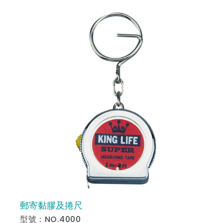
郵寄黏膠及捲尺
預 覽
型號：NO.4000