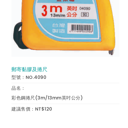
郵寄黏膠及捲尺
預 覽
型號：NO.4090
品名：
彩色鋼捲尺(3m/13mm英吋公分)
建議售價：NT$120