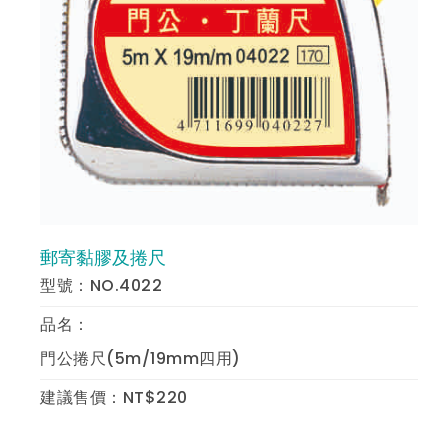
郵寄黏膠及捲尺
預 覽
型號：NO.4022
品名：
門公捲尺(5m/19mm四用)
建議售價：NT$220