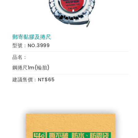
郵寄黏膠及捲尺
預 覽
型號：NO.3999
品名：
鋼捲尺1m(輪胎)
建議售價：NT$65