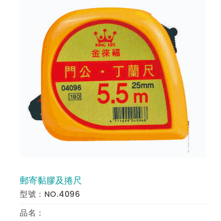
郵寄黏膠及捲尺
預 覽
型號：NO.4096
品名：