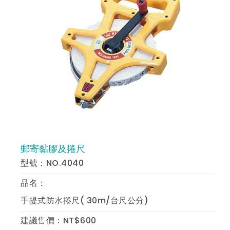
郵寄黏膠及捲尺
預 覽
型號：NO.4040
品名：
手提式防水捲尺( 30m/台尺公分)
建議售價：NT$600