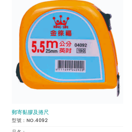
郵寄黏膠及捲尺
預 覽
型號：NO.4092
品名：