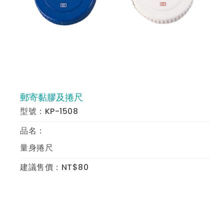
桌上文具
事務針夾
製圖用品及各種尺類溫度計
郵寄黏膠及捲尺
郵寄黏膠及捲尺
預 覽
型號：KP-1508
放大光學儀器
品名：
方向望遠光學儀器
量身捲尺
蠟筆及木材筆
建議售價：NT$80
其他
電腦OA清潔王