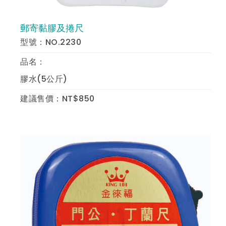
郵寄黏膠及捲尺
預 覽
型號：NO.2230
品名：
膠水(5公斤)
建議售價：NT$850