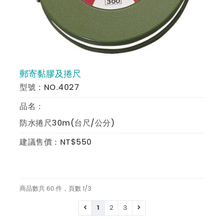
郵寄黏膠及捲尺
預 覽
型號：NO.4027
品名：
防水捲尺30m(台尺/公分)
建議售價：NT$550
商品數共 60 件，頁數 1/3
1
2
3