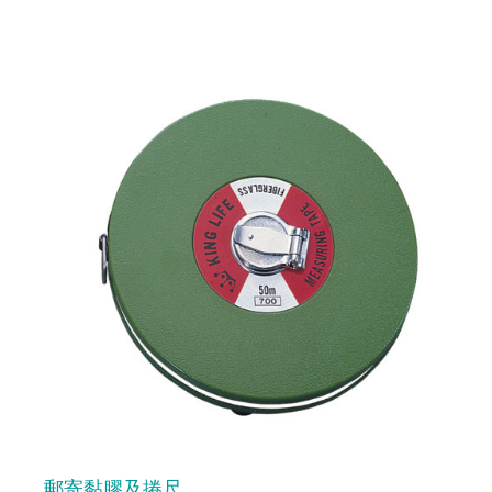
郵寄黏膠及捲尺
預 覽