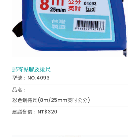
郵寄黏膠及捲尺
預 覽
型號：NO.4093
品名：
彩色鋼捲尺(8m/25mm英吋公分)
建議售價：NT$320