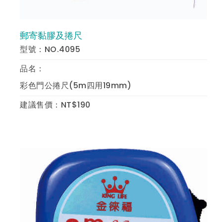
郵寄黏膠及捲尺
預 覽
型號：NO.4095
品名：
彩色門公捲尺(5m四用19mm)
建議售價：NT$190