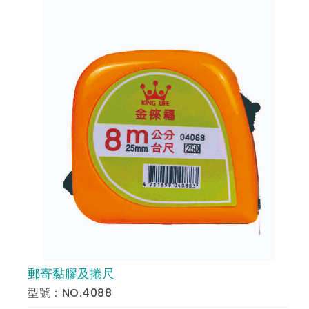
郵寄黏膠及捲尺
預 覽
型號：NO.4088