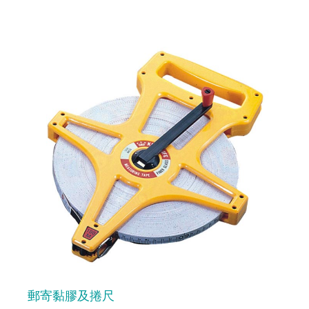
郵寄黏膠及捲尺
預 覽