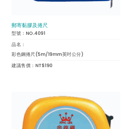
郵寄黏膠及捲尺
預 覽
型號：NO.4091
品名：
彩色鋼捲尺(5m/19mm英吋公分)
建議售價：NT$190