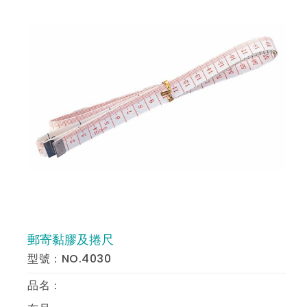
製圖模板
郵寄黏膠及捲尺
預 覽
型號：NO.4030
品名：