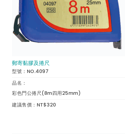
郵寄黏膠及捲尺
預 覽
型號：NO.4097
品名：
彩色門公捲尺(8m四用25mm)
建議售價：NT$320