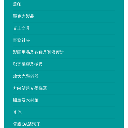
蓋印
壓克力製品
桌上文具
事務針夾
製圖用品及各種尺類溫度計
郵寄黏膠及捲尺
放大光學儀器
方向望遠光學儀器
蠟筆及木材筆
其他
電腦OA清潔王