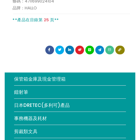
條碼：4711699024104
製圖模板
品牌：HALLO
**產品在目錄第
25
頁**
保管箱金庫及現金管理箱
鐳射筆
日本DRETEC(多利可)產品
事務機器及耗材
剪裁類文具