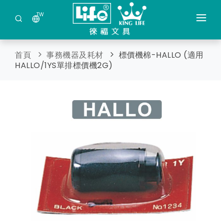
TW
公司簡介
首頁
事務機器及耗材
標價機棉-HALLO (適用
最新商品
HALLO/1YS單排標價機2G)
商品分類
保管箱金庫及現金管理箱
索取目錄
鐳射筆 / 多功能觸控筆
日本DRETEC(多利可)產品
事務機器及耗材
剪裁類文具
蓋印及壓克力製品