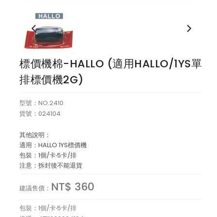
桌上文具
事務針夾
標價機棉-HALLO (適用HALLO/1YS單
製圖用品及各種尺類溫度計
排標價機2G)
郵寄黏膠及捲尺
型號：NO.2410
放大光學儀器
貨號：024104
方向望遠光學儀器
其他說明：
適用：HALLO 1YS標價機
蠟筆及木材筆
包裝：1個/卡‧5卡/排
注意：拆封後不能退貨
其他
NT$ 360
建議售價：
電腦OA清潔王
包裝：1個/卡‧5卡/排