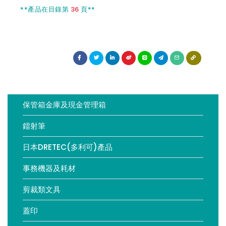
製圖模板
**產品在目錄第
36
頁**
保管箱金庫及現金管理箱
鐳射筆
日本DRETEC(多利可)產品
事務機器及耗材
剪裁類文具
蓋印