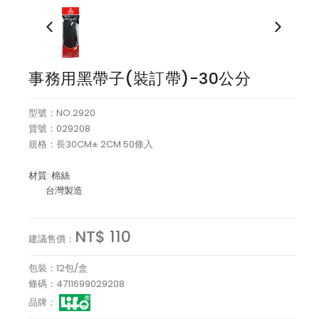
桌上文具
事務針夾
事務用黑帶子(裝訂帶)-30公分
製圖用品及各種尺類溫度計
型號：NO.2920
貨號：029208
郵寄黏膠及捲尺
規格：長30CM± 2CM 50條入
放大光學儀器
材質: 棉絲
台灣製造
方向望遠光學儀器
蠟筆及木材筆
NT$ 110
建議售價：
其他
包裝：12包/盒
條碼：4711699029208
電腦OA清潔王
品牌：