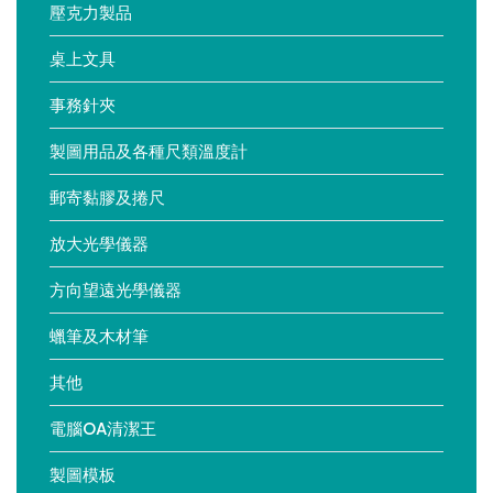
壓克力製品
桌上文具
事務針夾
製圖用品及各種尺類溫度計
郵寄黏膠及捲尺
放大光學儀器
方向望遠光學儀器
蠟筆及木材筆
其他
電腦OA清潔王
製圖模板