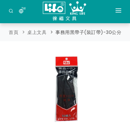
TW
公司簡介
首頁
桌上文具
事務用黑帶子(裝訂帶)-30公分
最新商品
商品分類
保管箱金庫及現金管理箱
索取目錄
鐳射筆 / 多功能觸控筆
日本DRETEC(多利可)產品
事務機器及耗材
剪裁類文具
蓋印及壓克力製品