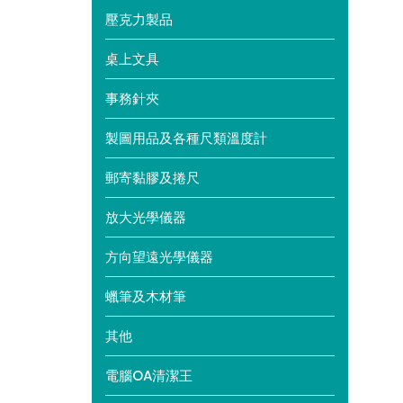
壓克力製品
桌上文具
事務針夾
製圖用品及各種尺類溫度計
郵寄黏膠及捲尺
放大光學儀器
方向望遠光學儀器
蠟筆及木材筆
其他
電腦OA清潔王