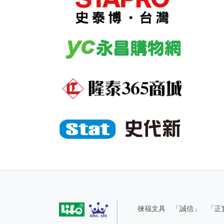
徠福文具 「誠信」 「正