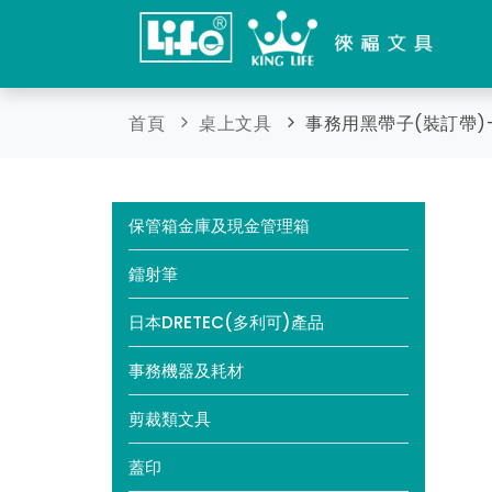
首頁
桌上文具
事務用黑帶子(裝訂帶)
保管箱金庫及現金管理箱
鐳射筆
日本DRETEC(多利可)產品
事務機器及耗材
剪裁類文具
蓋印