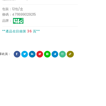
包裝：12包/盒
條碼：4711699029215
品牌：
**產品在目錄第
36
頁**
享此頁：