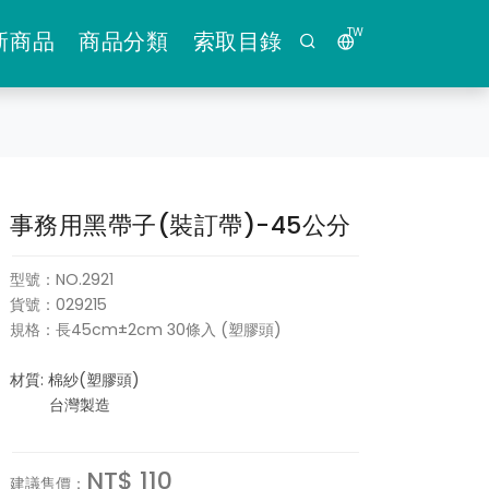
TW
新商品
商品分類
索取目錄
事務用黑帶子(裝訂帶)-45公分
型號：NO.2921
貨號：029215
規格：長45cm±2cm 30條入 (塑膠頭)
材質: 棉紗(塑膠頭)
台灣製造
NT$ 110
建議售價：